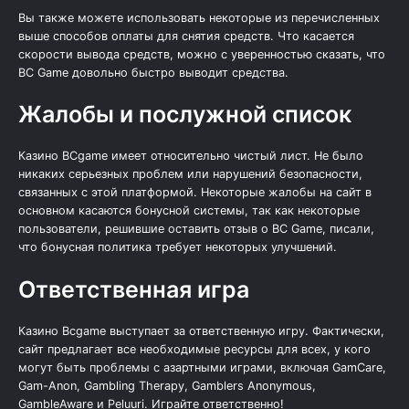
Вы также можете использовать некоторые из перечисленных
выше способов оплаты для снятия средств. Что касается
скорости вывода средств, можно с уверенностью сказать, что
BC Game довольно быстро выводит средства.
Жалобы и послужной список
Казино BCgame имеет относительно чистый лист. Не было
никаких серьезных проблем или нарушений безопасности,
связанных с этой платформой. Некоторые жалобы на сайт в
основном касаются бонусной системы, так как некоторые
пользователи, решившие оставить отзыв о BC Game, писали,
что бонусная политика требует некоторых улучшений.
Ответственная игра
Казино Bcgame выступает за ответственную игру. Фактически,
сайт предлагает все необходимые ресурсы для всех, у кого
могут быть проблемы с азартными играми, включая GamCare,
Gam-Anon, Gambling Therapy, Gamblers Anonymous,
GambleAware и Peluuri. Играйте ответственно!