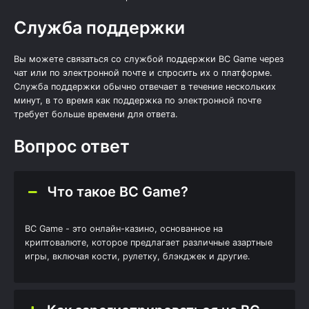
Служба поддержки
Вы можете связаться со службой поддержки BC Game через
чат или по электронной почте и спросить их о платформе.
Служба поддержки обычно отвечает в течение нескольких
минут, в то время как поддержка по электронной почте
требует больше времени для ответа.
Вопрос ответ
Что такое BC Game?
BC Game - это онлайн-казино, основанное на
криптовалюте, которое предлагает различные азартные
игры, включая кости, рулетку, блэкджек и другие.