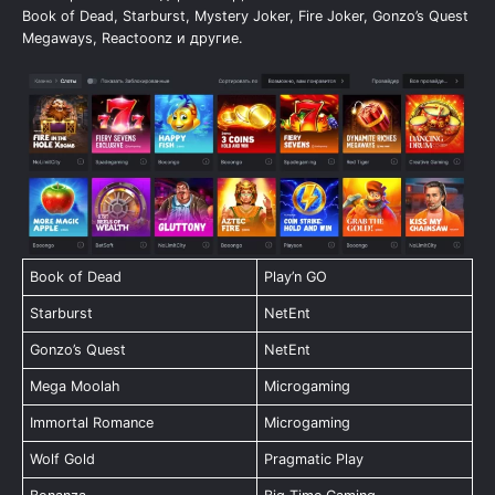
Book of Dead, Starburst, Mystery Joker, Fire Joker, Gonzo’s Quest
Megaways, Reactoonz и другие.
Book of Dead
Play’n GO
Starburst
NetEnt
Gonzo’s Quest
NetEnt
Mega Moolah
Microgaming
Immortal Romance
Microgaming
Wolf Gold
Pragmatic Play