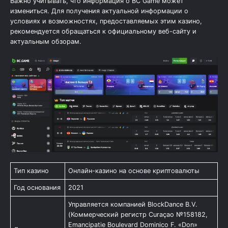
Важно учитывать, что информация о BC Game может
измениться. Для получения актуальной информации о
условиях и возможностях, предоставляемых этим казино,
рекомендуется обращаться к официальному веб-сайту и
актуальным обзорам.
Тип казино
Онлайн-казино на основе криптовалюты
Год основания
2021
Управляется компанией BlockDance B.V.
(Коммерческий регистр Curaçao №158182,
Emancipatie Boulevard Dominico F. «Don»