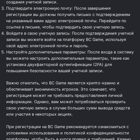
создания учетной записи.
Подтвердите электронную почту: После завершения
регистрации вы должны получить письмо с подтверждением
на указанный вами адрес электронной почты. Перейдите по
ссылке в письме, чтобы подтвердить свою учетную запись.
Войдите в свою учетную запись: После подтверждения учетной
записи вы можете войти на платформу BC Game, используя
свой адрес электронной почты и пароль.
Настройте дополнительные параметры: После входа в систему
вы можете настроить дополнительные параметры, такие как
установка двухфакторной аутентификации (2FA) для
повышения безопасности вашей учетной записи.
Важно отметить, что BC Game является крипто-казино и
обеспечивает анонимность игроков. Это означает, что
регистрация может не требовать предоставления личной
информации. Однако, вам может потребоваться проверить
свою учетную запись в случае больших сумм вывода средств
или участия в некоторых акциях.
При регистрации на BC Game рекомендуется ознакомиться с
условиями использования и политикой конфиденциальности
платформы, чтобы быть в курсе правил и требований. Казино