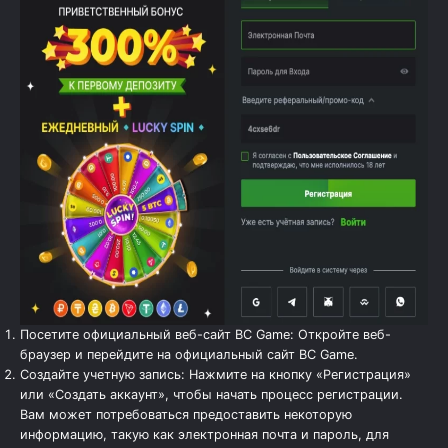
Посетите официальный веб-сайт BC Game: Откройте веб-
браузер и перейдите на официальный сайт BC Game.
Создайте учетную запись: Нажмите на кнопку «Регистрация»
или «Создать аккаунт», чтобы начать процесс регистрации.
Вам может потребоваться предоставить некоторую
информацию, такую как электронная почта и пароль, для