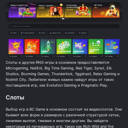
Слоты и другие RNG-игры в основном предоставляются
Microgaming, NetEnt, Big Time Gaming, Red Tiger, Synot, Elk
Studios, Booming Games, Thunderkick, Yggdrasil, Relax Gaming и
Nolimit City. Любители живых казино найдут игры от таких
поставщиков игр, как Evolution Gaming и Pragmatic Play.
Слоты
Выбор игр в BC Game в основном состоит из видеослотов. Они
бывают всех форм и размеров с различной структурой сетки,
линиями выплат, темами и многим другим. Вы найдете
некоторые из легендарных игр, таких как Rich Wild and the