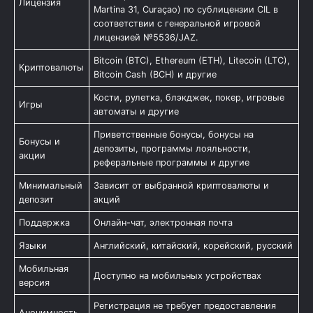
Лицензия
Martina 31, Curaçao) по сублицензии CIL в
соответствии с генеральной игровой
лицензией №5536/JAZ.
Bitcoin (BTC), Ethereum (ETH), Litecoin (LTC),
Криптовалюты
Bitcoin Cash (BCH) и другие
Кости, рулетка, блэкджек, покер, игровые
Игры
автоматы и другие
Приветственные бонусы, бонусы на
Бонусы и
депозиты, программы лояльности,
акции
реферальные программы и другие
Минимальный
Зависит от выбранной криптовалюты и
депозит
акций
Поддержка
Онлайн-чат, электронная почта
Языки
Английский, китайский, корейский, русский
Мобильная
Доступно на мобильных устройствах
версия
Регистрация не требует предоставления
Анонимность