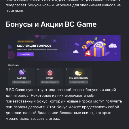
предлагает бонусы новым игрокам для увеличения шансов на
выигрыш.
Бонусы и Акции BC Game
В BC Game существует ряд разнообразных бонусов и акций
для игроков. Некоторые из них включают в себя
приветственный бонус, который новые игроки могут получить
при первом депозите. Этот бонус может представлять собой
дополнительный баланс или бесплатные спины, которые
можно использовать в играх.