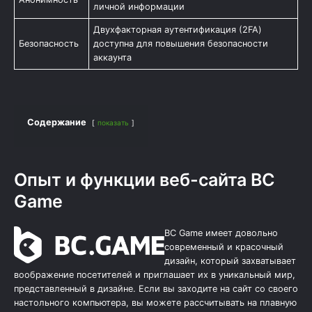
личной информации
Двухфакторная аутентификация (2FA)
Безопасность
доступна для повышения безопасности
аккаунта
Содержание
показать
Опыт и функции веб-сайта BC
Game
BC Game имеет довольно
современный и красочный
дизайн, который захватывает
воображение посетителей и приглашает их в уникальный мир,
представленный в дизайне. Если вы заходите на сайт со своего
настольного компьютера, вы можете рассчитывать на плавную