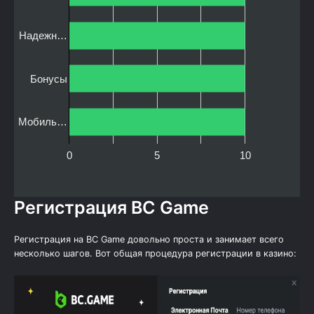
Надежн…
Бонусы
Мобиль…
0
5
10
Регистрация BC Game
Регистрация на BC Game довольно проста и занимает всего
несколько шагов. Вот общая процедура регистрации в казино: