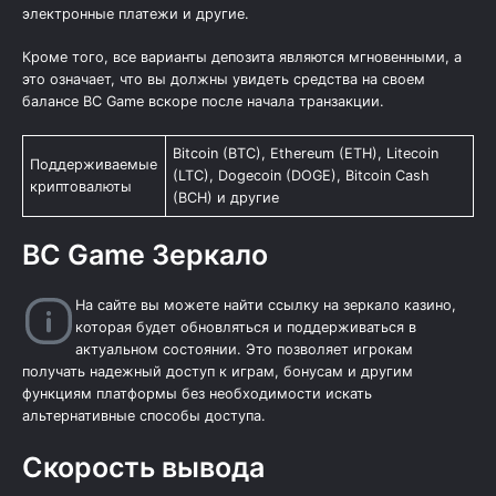
электронные платежи и другие.
Кроме того, все варианты депозита являются мгновенными, а
это означает, что вы должны увидеть средства на своем
балансе BC Game вскоре после начала транзакции.
Bitcoin (BTC), Ethereum (ETH), Litecoin
Поддерживаемые
(LTC), Dogecoin (DOGE), Bitcoin Cash
криптовалюты
(BCH) и другие
BC Game Зеркало
На сайте вы можете найти ссылку на зеркало казино,
которая будет обновляться и поддерживаться в
актуальном состоянии. Это позволяет игрокам
получать надежный доступ к играм, бонусам и другим
функциям платформы без необходимости искать
альтернативные способы доступа.
Скорость вывода